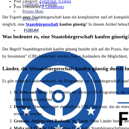
Post category:
Zertifikat /Lizenz
Comprare La Patente
Post comments:
0 Comments
Permis Moto
Der Erwerb einer Staatsbürgerschaft kann ein komplizierter und oft kostspie
Rijbewijs
möglich, eine
Staatsbürgerschaft
kaufen günstig
? In diesem Artikel beleu
FORUM
Was bedeutet es, eine Staatsbürgerschaft kaufen günstig
Der Begriff Staatsbürgerschaft kaufen günstig bezieht sich auf die Praxis, d
by Investment” (CBI) bezeichnet werden, bieten Ausländern die Möglichkeit, i
Länder, die SStaatsbürgerschaft kaufen günstig durch In
Es gibt mehrere Länder weltweit, die Programme zur Staatsbürgerschaft kaufen
St. Kitts und Nevis
: Dies ist eines der ältesten CBI-Programme, das
Immobilien zu erhalten.
Dominica
: Dominica bietet ebenfalls ein CBI-Programm, das als eine
erworben werden.
Grenada, Antigua und Barbuda, St. Lucia
: Diese Länder bieten ä
Malta und Zypern
: Obwohl diese EU-Länder Staatsbürgerschaftsprogr