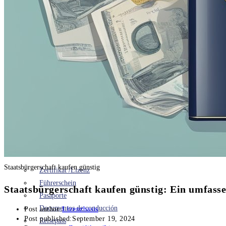
Führerschein kaufen legal
Führerschein kaufen darknet
Führerschein Kaufen Contact
Führerschein kaufen ohne prüfung
KONTAKTIERE UNS
TÜV/MPU/ABSTINENZNACHWEIS
SONSTIGE DOKUMENTE
Staatsbürgerschaft kaufen günstig
Zertifikat /Lizenz
Führerschein
Staatsbürgerschaft kaufen günstig: Ein umfass
Pasaporte
Documentos de conducción
Post author:
Lizenzbasis
Post published:
September 19, 2024
Reisepass