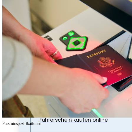
Führerschein klasse b kaufen
Führerschein kaufen
Motorrad führerschein kaufen
Lkw führerschein kaufen
Führerschein online kaufen
Deutschen führerschein kaufen
Registrierten Führerschein kaufen
Echten führerschein kaufen
Führerschein kaufen online
Passfotospezifikationen