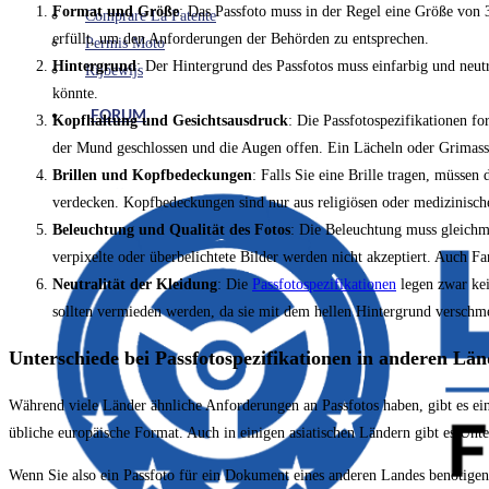
Format und Größe
: Das Passfoto muss in der Regel eine Größe von
Comprare La Patente
erfüllt, um den Anforderungen der Behörden zu entsprechen.
Permis Moto
Hintergrund
: Der Hintergrund des Passfotos muss einfarbig und neutr
Rijbewijs
könnte.
FORUM
Kopfhaltung und Gesichtsausdruck
: Die Passfotospezifikationen fo
der Mund geschlossen und die Augen offen. Ein Lächeln oder Grimassen
Brillen und Kopfbedeckungen
: Falls Sie eine Brille tragen, müssen
verdecken. Kopfbedeckungen sind nur aus religiösen oder medizinisch
Beleuchtung und Qualität des Fotos
: Die Beleuchtung muss gleich
verpixelte oder überbelichtete Bilder werden nicht akzeptiert. Auch Fa
Neutralität der Kleidung
: Die
Passfotospezifikationen
legen zwar kei
sollten vermieden werden, da sie mit dem hellen Hintergrund verschm
Unterschiede bei Passfotospezifikationen in anderen Lä
Während viele Länder ähnliche Anforderungen an Passfotos haben, gibt es ein
übliche europäische Format. Auch in einigen asiatischen Ländern gibt es Unte
Wenn Sie also ein Passfoto für ein Dokument eines anderen Landes benötigen