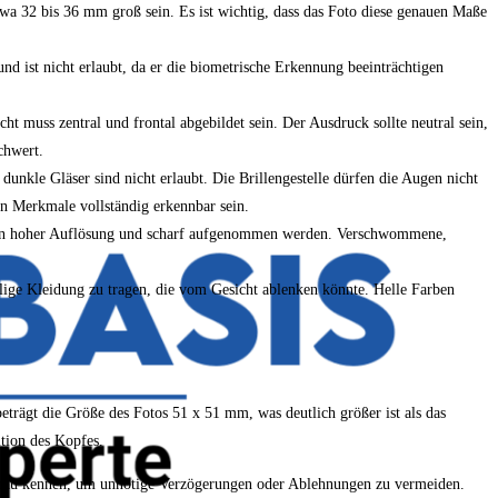
a 32 bis 36 mm groß sein. Es ist wichtig, dass das Foto diese genauen Maße
nd ist nicht erlaubt, da er die biometrische Erkennung beeinträchtigen
cht muss zentral und frontal abgebildet sein. Der Ausdruck sollte neutral sein,
chwert.
 dunkle Gläser sind nicht erlaubt. Die Brillengestelle dürfen die Augen nicht
en Merkmale vollständig erkennbar sein.
to in hoher Auflösung und scharf aufgenommen werden. Verschwommene,
llige Kleidung zu tragen, die vom Gesicht ablenken könnte. Helle Farben
trägt die Größe des Fotos 51 x 51 mm, was deutlich größer ist als das
ition des Kopfes.
n genau kennen, um unnötige Verzögerungen oder Ablehnungen zu vermeiden.