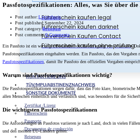
Passfotospezifikationen: Alles, was Sie über d
Führerschein kaufen legal
Post author:
Lizenzbasis
Post published:
September 22, 2024
Führerschein kaufen darknet
Post category:
Reisepass
Führerschein Kaufen Contact
Post comments:
0 Comments
Führerschein kaufen ohne prüfung
Ein Passfoto ist ein wichtiger Bestandteil der Beantragung von offiziellen
Passfotospezifikationen eingehalten werden. Ein Passfoto, das den Vorgaben n
Passfotospezifikationen
, damit Ihr Passfoto den offiziellen Vorgaben entsprich
Warum sind Passfotospezifikationen wichtig?
KONTAKTIERE UNS
TÜV/MPU/ABSTINENZNACHWEIS
Die Passfotospezifikationen sorgen dafür, dass das Foto klare, biometrische 
SONSTIGE DOKUMENTE
allen Menschen einheitlich und verlässlich sind, was besonders für die Siche
Zertifikat /Lizenz
Die wichtigsten Passfotospezifikationen
Führerschein
Pasaporte
Die Anforderungen an Passfotos variieren je nach Land, doch in vielen Fällen 
Documentos de conducción
und den meisten EU-Ländern gelten:
Reisepass