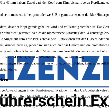
 35 x 45 mm haben. Dabei darf der Kopf vom Kinn bis zur oberen Kopfkante etw
al sein, meistens in hellgrau oder weiß. Ein gemusterter oder dunkler Hintergru
rdern, dass der Kopf gerade gehalten wird und vollständig sichtbar ist. Das Gesi
 sind nicht gestattet, da dies die biometrische Erfassung der Gesichtszüge ers
 die Augen auf dem Foto klar sichtbar sein. Reflexionen auf den Gläsern oder zu
en Gründen zulässig, jedoch müssen auch hier das Gesicht und die biometrisch
mäßig sein, ohne Schatten oder Reflexionen im Gesicht. Zudem sollte das Fo
rbfotos sind Pflicht; Schwarz-Weiß-Bilder sind nicht zulässig.
ne strengen Kleidervorgaben fest, es wird jedoch empfohlen, keine allzu auffä
elzen können.
ndern
ige Abweichungen in den Passfotospezifikationen. In den USA beispielsweise be
rschiede, vor allem hinsichtlich der geforderten Hintergrundfarbe oder der Pos
, sollten Sie sicherstellen, dass Sie die jeweiligen nationalen Anforderunge