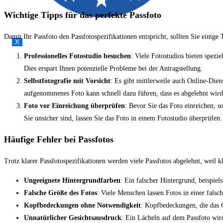
Wichtige Tipps für das perfekte Passfoto
Damit Ihr Passfoto den Passfotospezifikationen entspricht, sollten Sie einige 
X
Professionelles Fotostudio besuchen
: Viele Fotostudios bieten spezi
Dies erspart Ihnen potenzielle Probleme bei der Antragstellung.
Selbstfotografie mit Vorsicht
: Es gibt mittlerweile auch Online-Dien
aufgenommenes Foto kann schnell dazu führen, dass es abgelehnt wird
Foto vor Einreichung überprüfen
: Bevor Sie das Foto einreichen, s
Sie unsicher sind, lassen Sie das Foto in einem Fotostudio überprüfen.
Häufige Fehler bei Passfotos
Trotz klarer Passfotospezifikationen werden viele Passfotos abgelehnt, weil 
Ungeeignete Hintergrundfarben
: Ein falscher Hintergrund, beispiel
Falsche Größe des Fotos
: Viele Menschen lassen Fotos in einer fals
Kopfbedeckungen ohne Notwendigkeit
: Kopfbedeckungen, die das Ge
Unnatürlicher Gesichtsausdruck
: Ein Lächeln auf dem Passfoto wird 