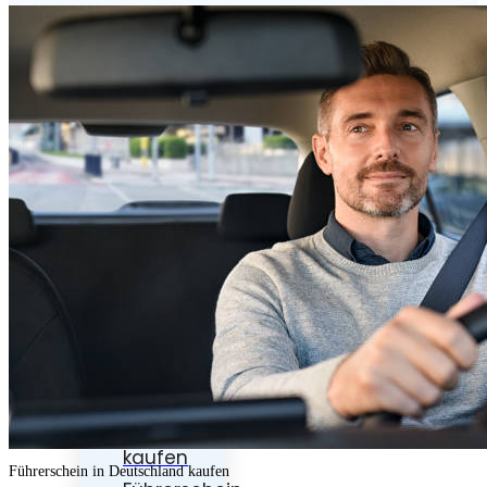
Führerschein
klasse
b
kaufen
Führerschein
kaufen
Motorrad
führerschein
kaufen
Lkw
führerschein
kaufen
Führerschein in Deutschland kaufen