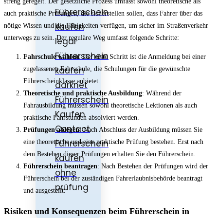
streng geregelt. Der gesetzliche Prozess umfasst sowohl theoretische als
Führerschein
auch praktische Prüfungen, die sicherstellen sollen, dass Fahrer über das
kaufen
nötige Wissen und die Fähigkeiten verfügen, um sicher im Straßenverkehr
unterwegs zu sein. Der reguläre Weg umfasst folgende Schritte:
legal
Führerschein
Fahrschule wählen
: Der erste Schritt ist die Anmeldung bei einer
kaufen
zugelassenen Fahrschule, die Schulungen für die gewünschte
Führerscheinklasse anbietet.
darknet
Theoretische und praktische Ausbildung
: Während der
Führerschein
Fahrausbildung müssen sowohl theoretische Lektionen als auch
Kaufen
praktische Fahrstunden absolviert werden.
Contact
Prüfungen ablegen
: Nach Abschluss der Ausbildung müssen Sie
Führerschein
eine theoretische und eine praktische Prüfung bestehen. Erst nach
dem Bestehen dieser Prüfungen erhalten Sie den Führerschein.
kaufen
Führerschein beantragen
: Nach Bestehen der Prüfungen wird der
ohne
Führerschein bei der zuständigen Fahrerlaubnisbehörde beantragt
prüfung
und ausgestellt.
Risiken und Konsequenzen beim Führerschein in