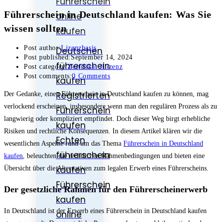
Führerschein
Führerschein in Deutschland kaufen: Was Sie
online
wissen sollten
kaufen
Post author:
Lizenzbasis
Deutschen
Post published:
September 14, 2024
führerschein
Post category:
Zertifikat /Lizenz
Post comments:
0 Comments
kaufen
Registrierten
Der Gedanke, einen Führerschein in Deutschland kaufen zu können, mag
verlockend erscheinen, insbesondere wenn man den regulären Prozess als zu
Führerschein
langwierig oder kompliziert empfindet. Doch dieser Weg birgt erhebliche
kaufen
Risiken und rechtliche Konsequenzen. In diesem Artikel klären wir die
Echten
wesentlichen Aspekte rund um das Thema
Führerschein in Deutschland
führerschein
kaufen
, beleuchten die rechtlichen Rahmenbedingungen und bieten eine
kaufen
Übersicht über die Alternativen zum legalen Erwerb eines Führerscheins.
Führerschein
Der gesetzliche Rahmen für den Führerscheinerwerb
kaufen
In Deutschland ist der Erwerb eines Führerschein in Deutschland kaufen
online