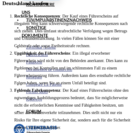
Deutschland kaufen
KONTAKTIERE
UNS
Rechtliche Konsequenzen
: Der Kauf eines Führerscheins auf
TÜV/MPU/ABSTINENZNACHWEIS
illegalem Weg kann schwerwiegende rechtliche Konsequenzen nach
SONSTIGE
sich ziehen. Dies umfasst strafrechtliche Verfolgung wegen Betrugs
DOKUMENTE
und Urkundenfälschung. In vielen Fällen können Sie mit einer
Geldstrafe oder sogar Freiheitsstrafe rechnen.
Zertifikat /Lizenz
Ungültigkeit des Führerscheins
: Ein illegal erworbener
Führerschein
Führerschein wird nicht von den Behörden anerkannt. Dies kann zu
Pasaporte
Problemen bei Kontrollen und im schlimmsten Fall zu einem
Documentos de conducción
Führerscheinentzug führen. Außerdem kann dies ernsthafte rechtliche
Reisepass
Folgen haben, wenn Sie an einem Unfall beteiligt sind.
Comprare La Patente
Fehlende Fahrkompetenz
: Der Kauf eines Führerscheins ohne den
Permis Moto
notwendigen Ausbildungsprozess bedeutet, dass Sie möglicherweise
Rijbewijs
nicht die erforderlichen Kenntnisse und Fähigkeiten besitzen, um
FORUM
sicher am Straßenverkehr teilzunehmen. Dies stellt nicht nur ein
Risiko für Ihre eigene Sicherheit dar, sondern auch für die Sicherheit
anderer Verkehrsteilnehmer.