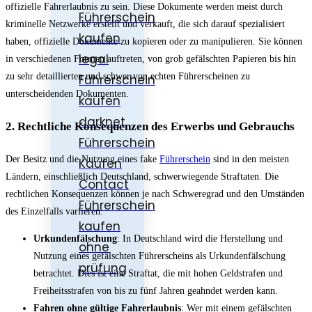
offizielle Fahrerlaubnis zu sein. Diese Dokumente werden meist durch
Führerschein
kriminelle Netzwerke erstellt und verkauft, die sich darauf spezialisiert
kaufen
haben, offizielle Dokumente zu kopieren oder zu manipulieren. Sie können
legal
in verschiedenen Formen auftreten, von grob gefälschten Papieren bis hin
zu sehr detaillierten und schwer von echten Führerscheinen zu
Führerschein
unterscheidenden Dokumenten.
kaufen
darknet
2. Rechtliche Konsequenzen des Erwerbs und Gebrauchs
Führerschein
Der Besitz und die Nutzung eines fake
Führerschein
sind in den meisten
Kaufen
Ländern, einschließlich Deutschland, schwerwiegende Straftaten. Die
Contact
rechtlichen Konsequenzen können je nach Schweregrad und den Umständen
Führerschein
des Einzelfalls variieren:
kaufen
Urkundenfälschung
: In Deutschland wird die Herstellung und
ohne
Nutzung eines gefälschten Führerscheins als Urkundenfälschung
prüfung
betrachtet. Dies ist eine Straftat, die mit hohen Geldstrafen und
Freiheitsstrafen von bis zu fünf Jahren geahndet werden kann.
Fahren ohne gültige Fahrerlaubnis
: Wer mit einem gefälschten