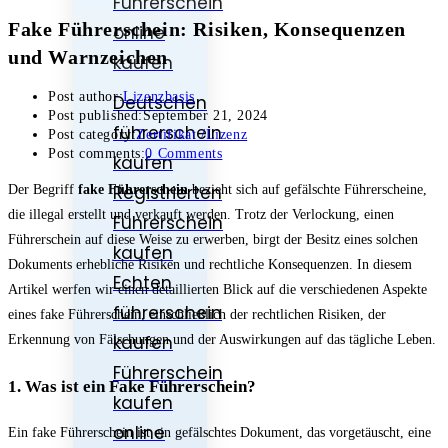
Führerschein
Fake Führerschein: Risiken, Konsequenzen
online
und Warnzeichen
kaufen
Post author:
Lizenzbasis
Deutschen
Post published:
September 21, 2024
führerschein
Post category:
Zertifikat /Lizenz
Post comments:
0 Comments
kaufen
Registrierten
Der Begriff
fake Führerschein
bezieht sich auf gefälschte Führerscheine,
die illegal erstellt und verkauft werden. Trotz der Verlockung, einen
Führerschein
Führerschein auf diese Weise zu erwerben, birgt der Besitz eines solchen
kaufen
Dokuments erhebliche Risiken und rechtliche Konsequenzen. In diesem
Echten
Artikel werfen wir einen detaillierten Blick auf die verschiedenen Aspekte
führerschein
eines fake Führerschein, einschließlich der rechtlichen Risiken, der
kaufen
Erkennung von Fälschungen und der Auswirkungen auf das tägliche Leben.
Führerschein
1. Was ist ein Fake Führerschein?
kaufen
online
Ein fake Führerschein ist ein gefälschtes Dokument, das vorgetäuscht, eine