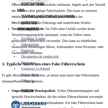
KONTAKTIERE
Führerschein am Straßenverkehr teilnimmt, begeht auch den Verstoß
UNS
des Fahrens ohne gültige Fahrerlaubnis. Dies kann zu weiteren
TÜV/MPU/ABSTINENZNACHWEIS
rechtlichen Konsequenzen führen, einschließlich der
SONSTIGE
Beschlagnahmung des Fahrzeugs und zusätzlichen Strafen.
DOKUMENTE
Versicherungsklauseln
: Im Falle eines Unfalls werden keine
Versicherungsansprüche anerkannt, wenn der Fahrer einen
Zertifikat /Lizenz
gefälschten Führerschein verwendet. Dies kann zu erheblichen
Führerschein
finanziellen Belastungen führen, insbesondere wenn Personen- oder
Pasaporte
Sachschäden entstehen.
Documentos de conducción
Reisepass
3. Typische Anzeichen eines Fake Führerschein
Comprare La Patente
Permis Moto
Es gibt verschiedene Anzeichen, an denen man einen fake Führerschein
Rijbewijs
erkennen kann. Dazu gehören:
FORUM
Ungewöhnliche Druckqualität
: Echtes Dokumentenpapier und
spezielle Drucktechniken, die bei echten Führerscheinen verwendet
werden, sind oft schwer nachzuahmen. Ein fake Führerschein kann