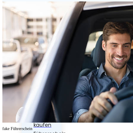
Führerschein
klasse
b
kaufen
Führerschein
kaufen
Motorrad
führerschein
kaufen
Lkw
führerschein
kaufen
fake Führerschein