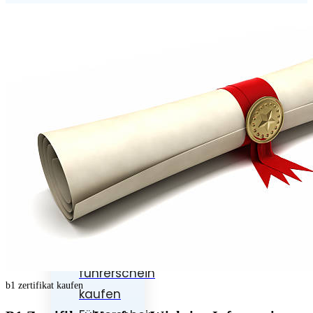
Führerschein
klasse
b
kaufen
Führerschein
kaufen
Motorrad
führerschein
kaufen
Lkw
führerschein
b1 zertifikat kaufen
kaufen