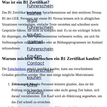
Was ist ein B1 Zertifikat?
Führerschein
kaufen
Das B1 Zertifikat bescheinigt Sprachkenntnisse auf dem mittleren Niveau
B1 des GER. Personen mit einem B1 Niveau können sich in alltäglichen
legal
Situationen verständigen, einfache Texte verstehen und schreiben sowie
Führerschein
Gespräche führen, die nicht zu komplex sind. Es ist ein wichtiger Schritt
kaufen
für diejenigen, die ihre Sprachkenntnisse verbessern wollen, um sich für
darknet
Stellenangebote zu qualifizieren oder an Bildungsprogrammen im Ausland
Führerschein
teilzunehmen.
Kaufen
Warum möchten Menschen ein B1 Zertifikat kaufen?
Contact
Die
Entscheidung
, ein b1 zertifikat kaufen, kann aus verschiedenen
Führerschein
Gründen getroffen werden. Hier sind einige mögliche Motivationen:
kaufen
ohne
Zeitmangel:
Manche Personen könnten glauben, dass sie die
Prüfung nicht bestehen können oder nicht genug Zeit haben, sich
prüfung
darauf vorzubereiten. Ein Kauf wird als Abkürzung angesehen, um
das Ziel schnell zu erreichen.