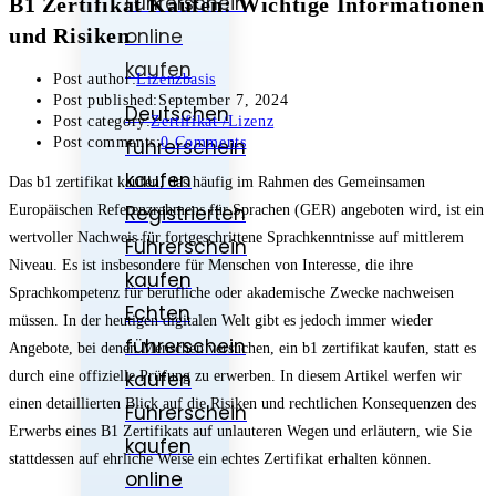
Führerschein
B1 Zertifikat Kaufen: Wichtige Informationen
und Risiken
online
kaufen
Post author:
Lizenzbasis
Post published:
September 7, 2024
Deutschen
Post category:
Zertifikat /Lizenz
führerschein
Post comments:
0 Comments
kaufen
Das b1 zertifikat kaufen, das häufig im Rahmen des Gemeinsamen
Registrierten
Europäischen Referenzrahmens für Sprachen (GER) angeboten wird, ist ein
wertvoller Nachweis für fortgeschrittene Sprachkenntnisse auf mittlerem
Führerschein
Niveau. Es ist insbesondere für Menschen von Interesse, die ihre
kaufen
Sprachkompetenz für berufliche oder akademische Zwecke nachweisen
Echten
müssen. In der heutigen digitalen Welt gibt es jedoch immer wieder
führerschein
Angebote, bei denen Menschen versuchen, ein b1 zertifikat kaufen, statt es
kaufen
durch eine offizielle Prüfung zu erwerben. In diesem Artikel werfen wir
einen detaillierten Blick auf die Risiken und rechtlichen Konsequenzen des
Führerschein
Erwerbs eines B1 Zertifikats auf unlauteren Wegen und erläutern, wie Sie
kaufen
stattdessen auf ehrliche Weise ein echtes Zertifikat erhalten können.
online