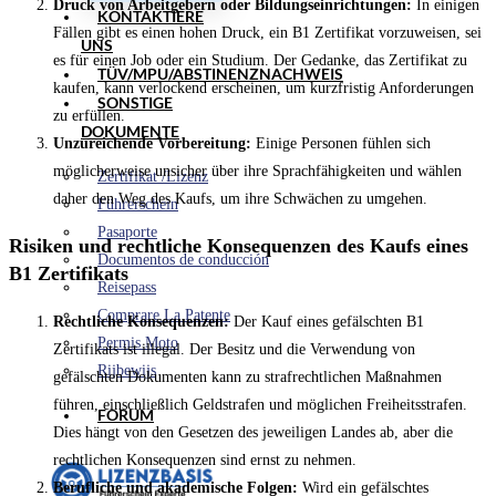
Druck von Arbeitgebern oder Bildungseinrichtungen:
In einigen
KONTAKTIERE
Fällen gibt es einen hohen Druck, ein B1 Zertifikat vorzuweisen, sei
UNS
es für einen Job oder ein Studium. Der Gedanke, das Zertifikat zu
TÜV/MPU/ABSTINENZNACHWEIS
kaufen, kann verlockend erscheinen, um kurzfristig Anforderungen
SONSTIGE
zu erfüllen.
DOKUMENTE
Unzureichende Vorbereitung:
Einige Personen fühlen sich
möglicherweise unsicher über ihre Sprachfähigkeiten und wählen
Zertifikat /Lizenz
daher den Weg des Kaufs, um ihre Schwächen zu umgehen.
Führerschein
Pasaporte
Risiken und rechtliche Konsequenzen des Kaufs eines
Documentos de conducción
B1 Zertifikats
Reisepass
Comprare La Patente
Rechtliche Konsequenzen:
Der Kauf eines gefälschten B1
Permis Moto
Zertifikats ist illegal. Der Besitz und die Verwendung von
Rijbewijs
gefälschten Dokumenten kann zu strafrechtlichen Maßnahmen
führen, einschließlich Geldstrafen und möglichen Freiheitsstrafen.
FORUM
Dies hängt von den Gesetzen des jeweiligen Landes ab, aber die
rechtlichen Konsequenzen sind ernst zu nehmen.
Berufliche und akademische Folgen:
Wird ein gefälschtes