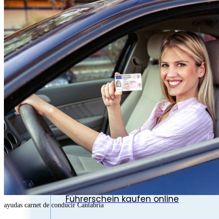
Führerschein klasse b kaufen
Führerschein kaufen
Motorrad führerschein kaufen
Lkw führerschein kaufen
Führerschein online kaufen
Deutschen führerschein kaufen
Registrierten Führerschein kaufen
Echten führerschein kaufen
Führerschein kaufen online
ayudas carnet de conducir Cantabria