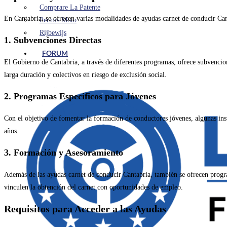
Comprare La Patente
En Cantabria, se ofrecen varias modalidades de ayudas carnet de conducir Cant
Permis Moto
Rijbewijs
1. Subvenciones Directas
FORUM
El Gobierno de Cantabria, a través de diferentes programas, ofrece subvencione
larga duración y colectivos en riesgo de exclusión social.
2. Programas Específicos para Jóvenes
Con el objetivo de fomentar la formación de conductores jóvenes, algunas inst
años.
3. Formación y Asesoramiento
Además de las ayudas carnet de conducir Cantabria, también se ofrecen progra
vinculen la obtención del carnet con oportunidades de empleo.
Requisitos para Acceder a las Ayudas