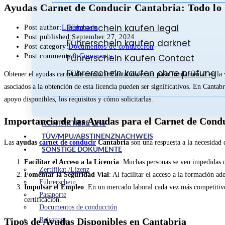
Ayudas Carnet de Conducir Cantabria: Todo lo
Führerschein kaufen legal
Post author:
Lizenzbasis
Post published:
September 27, 2024
Führerschein kaufen darknet
Post category:
Documentos de conducción
Führerschein Kaufen Contact
Post comments:
0 Comments
Führerschein kaufen ohne prüfung
Obtener el ayudas carnet de conducir Cantabria es un paso fundamental en la 
asociados a la obtención de esta licencia pueden ser significativos. En Cantabr
apoyo disponibles, los requisitos y cómo solicitarlas.
Importancia de las Ayudas para el Carnet de Cond
KONTAKTIERE UNS
TÜV/MPU/ABSTINENZNACHWEIS
Las
ayudas
carnet de conducir
Cantabria
son una respuesta a la necesidad 
SONSTIGE DOKUMENTE
Facilitar el Acceso a la Licencia
: Muchas personas se ven impedidas d
Zertifikat /Lizenz
Fomentar la Seguridad Vial
: Al facilitar el acceso a la formación a
Führerschein
Impulsar el Empleo
: En un mercado laboral cada vez más competitivo
Pasaporte
certificación.
Documentos de conducción
Tipos de Ayudas Disponibles en Cantabria
Reisepass